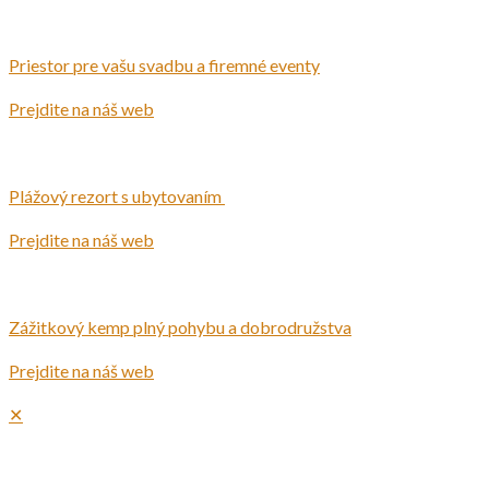
Priestor pre vašu svadbu a firemné eventy
Prejdite na náš web
Plážový rezort s ubytovaním
Prejdite na náš web
Zážitkový kemp plný pohybu a dobrodružstva
Prejdite na náš web
✕