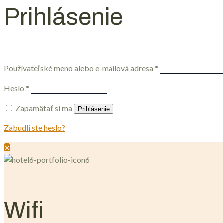
Prihlásenie
Používateľské meno alebo e-mailová adresa
*
Heslo
*
Zapamätať si ma
Prihlásenie
Zabudli ste heslo?
✕
Wifi